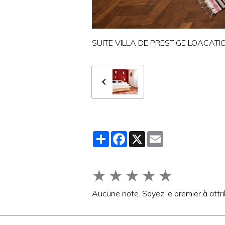
SUITE VILLA DE PRESTIGE LOACAT
Partager
Facebook
X
Email
★
★
★
★
★
Aucune note. Soyez le premier à attri